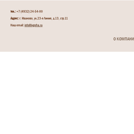
тел.:
+7 (4932) 24-54-00
Адрес:
г. Иваново, ул.23-я Линия, д.13, стр.11
Наш email:
info@ivgofra.ru
О КОМПАН