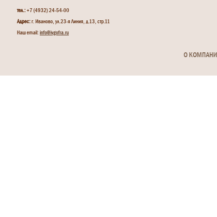
тел.:
+7 (4932) 24-54-00
Адрес:
г. Иваново, ул.23-я Линия, д.13, стр.11
Наш email:
info@ivgofra.ru
О КОМПАН