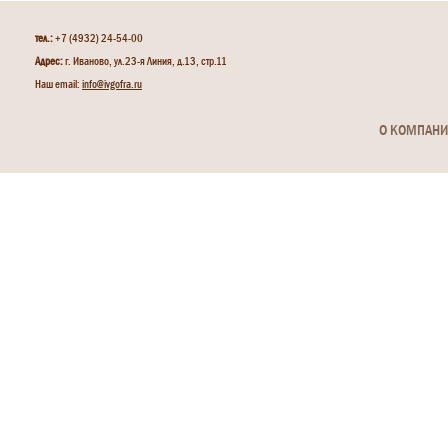
тел.:
+7 (4932) 24-54-00
Адрес:
г. Иваново, ул.23-я Линия, д.13, стр.11
Наш email:
info@ivgofra.ru
О КОМПАН